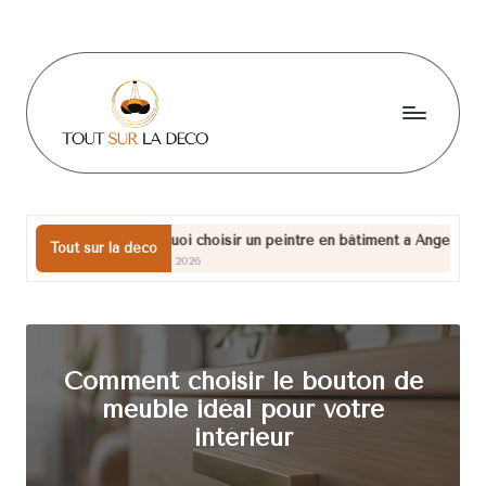
Skip
to
content
T
o
u
Pourquoi choisir un peintre en bâtiment à Angers pour vos projets de 
Tout sur la deco
17 juillet 2026
t
s
u
Comment choisir le bouton de
r
meuble idéal pour votre
l
intérieur
a