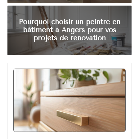
d
e
Pourquoi choisir un peintre en
c
bâtiment à Angers pour vos
o
projets de rénovation