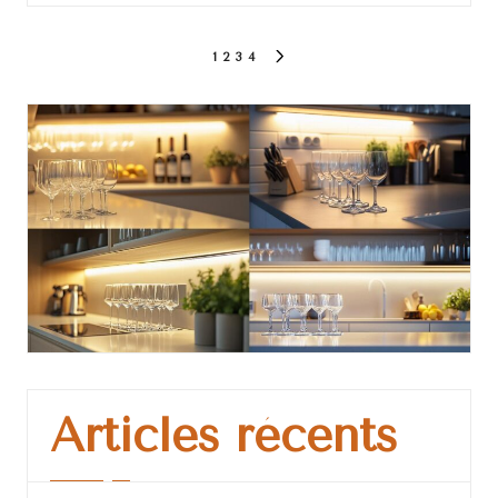
Pagination
1
2
3
4
NEXT
des
PAGE
publications
Articles récents