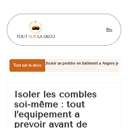
Skip
to
content
T
o
u
Pourquoi choisir un peintre en bâtiment à Angers pour vos projets
Tout sur la deco
17 juillet 2026
t
s
u
Isoler les combles
r
soi-même : tout
l
l’équipement à
a
prévoir avant de