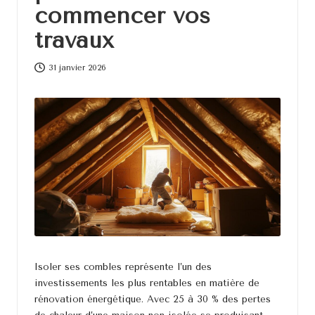
d
commencer vos
e
travaux
c
31 janvier 2026
o
Isoler ses combles représente l’un des
investissements les plus rentables en matière de
rénovation énergétique. Avec 25 à 30 % des pertes
de chaleur d’une maison non isolée se produisant