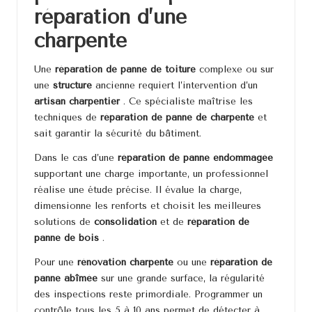
réparation d’une
charpente
Une
réparation de panne de toiture
complexe ou sur
une
structure
ancienne requiert l’intervention d’un
artisan charpentier
. Ce spécialiste maîtrise les
techniques de
réparation de panne de charpente
et
sait garantir la sécurité du bâtiment.
Dans le cas d’une
réparation de panne endommagée
supportant une charge importante, un professionnel
réalise une étude précise. Il évalue la charge,
dimensionne les renforts et choisit les meilleures
solutions de
consolidation
et de
réparation de
panne de bois
.
Pour une
rénovation charpente
ou une
réparation de
panne abîmée
sur une grande surface, la régularité
des inspections reste primordiale. Programmer un
contrôle tous les 5 à 10 ans permet de détecter à