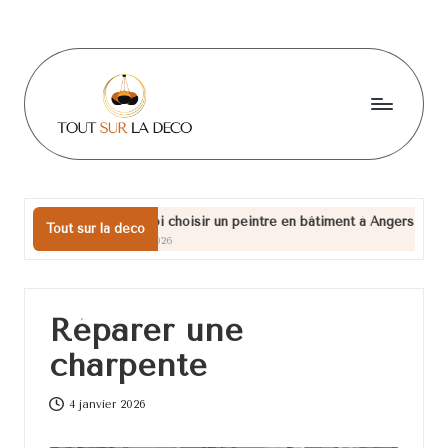
Skip
to
content
T
o
u
Pourquoi choisir un peintre en bâtiment à Angers pour vos projets de 
Tout sur la deco
17 juillet 2026
t
s
u
Réparer une
r
charpente
l
4 janvier 2026
a